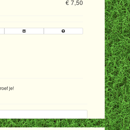
€ 7,50
oef je!